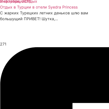
Информация
5 октября, 2018
Отдых
Отдых в Турции в отели Syedra Princess
С жарких Турецких летних деньков шлю вам
большущий ПРИВЕТ! Шутка,...
271