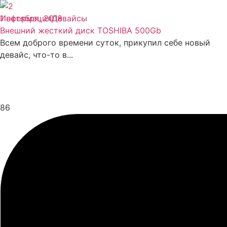
Информация
1 октября, 2018
Девайсы
Внешний жесткий диск TOSHIBA 500Gb
Всем доброго времени суток, прикупил себе новый
девайс, что-то в...
86