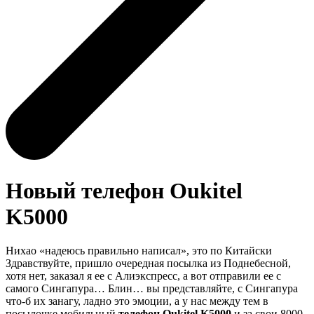
Новый телефон Oukitel
K5000
Нихао «надеюсь правильно написал», это по Китайски
Здравствуйте, пришло очередная посылка из Поднебесной,
хотя нет, заказал я ее с Алиэкспресс, а вот отправили ее с
самого Сингапура… Блин… вы представляйте, с Сингапура
что-б их занагу, ладно это эмоции, а у нас между тем в
посылочке мобильный
телефон Oukitel K5000
и за свои 8000