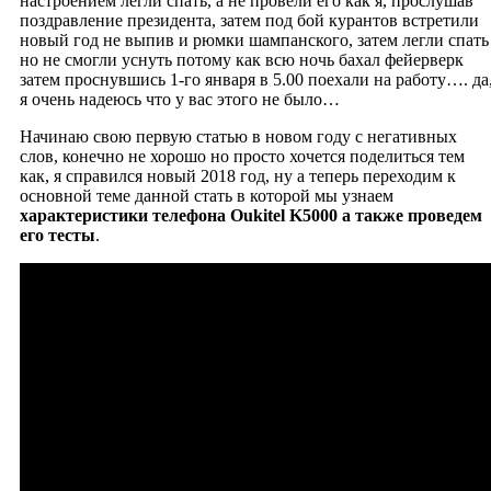
настроением легли спать, а не провели его как я, прослушав
поздравление президента, затем под бой курантов встретили
новый год не выпив и рюмки шампанского, затем легли спать
но не смогли уснуть потому как всю ночь бахал фейерверк
затем проснувшись 1-го января в 5.00 поехали на работу…. да
я очень надеюсь что у вас этого не было…
Начинаю свою первую статью в новом году с негативных
слов, конечно не хорошо но просто хочется поделиться тем
как, я справился новый 2018 год, ну а теперь переходим к
основной теме данной стать в которой мы узнаем
характеристики телефона Oukitel K5000 а также проведем
его тесты
.