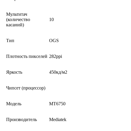
Мультитач
(количество
10
касаний)
Тип
OGS
Плотность пикселей
282ppi
Яркость
450кд/м2
Чипсет (процессор)
Модель
MT6750
Производитель
Mediatek